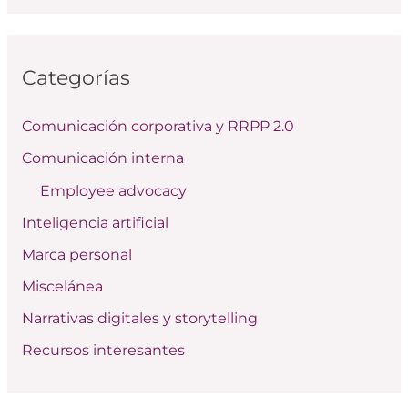
s
c
Categorías
a
r
Comunicación corporativa y RRPP 2.0
p
Comunicación interna
o
Employee advocacy
r
:
Inteligencia artificial
Marca personal
Miscelánea
Narrativas digitales y storytelling
Recursos interesantes