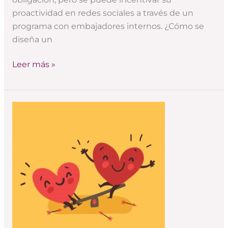
proactividad en redes sociales a través de un
programa con embajadores internos. ¿Cómo se
diseña un
Leer más »
Contra
los
algoritmos,
employee
advocacy