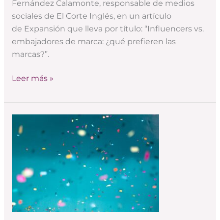
Fernández Calamonte, responsable de medios
sociales de El Corte Inglés, en un artículo
de Expansión que lleva por título: “Influencers vs.
embajadores de marca: ¿qué prefieren las
marcas?”.
Leer más »
Nueva
imagen,
nueva
web,
nueva
etapa
(y
un