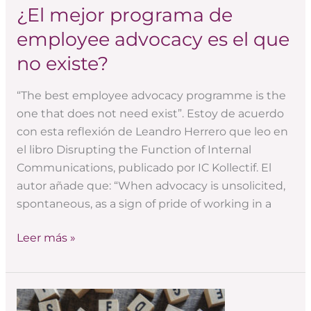
¿El mejor programa de
¿El
mejor
employee advocacy es el que
programa
no existe?
de
employee
“The best employee advocacy programme is the
advocacy
one that does not need exist”. Estoy de acuerdo
es
con esta reflexión de Leandro Herrero que leo en
el
el libro Disrupting the Function of Internal
que
Communications, publicado por IC Kollectif. El
no
autor añade que: “When advocacy is unsolicited,
existe?
spontaneous, as a sign of pride of working in a
Leer más »
Por