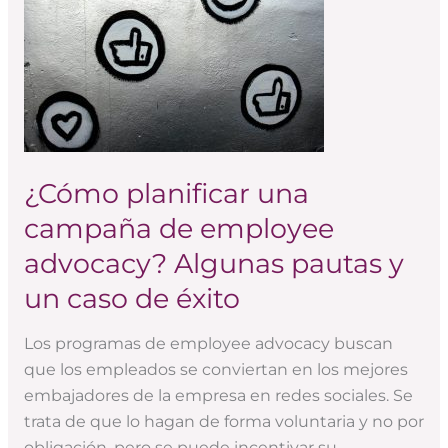
una
campaña
de
employee
advocacy?
Algunas
pautas
¿Cómo planificar una
y
campaña de employee
un
advocacy? Algunas pautas y
caso
de
un caso de éxito
éxito
Los programas de employee advocacy buscan
que los empleados se conviertan en los mejores
embajadores de la empresa en redes sociales. Se
trata de que lo hagan de forma voluntaria y no por
obligación, pero se puede incentivar su