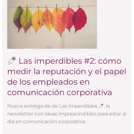
Las
imperdibles
#2:
cómo
medir
la
reputación
y
Las imperdibles #2: cómo
el
medir la reputación y el papel
papel
de
de los empleados en
los
comunicación corporativa
empleados
en
Nueva entrega de de Las Imperdibles
, la
comunicación
newsletter con ideas imprescindibles para estar al
corporativa
día en comunicación corporativa.