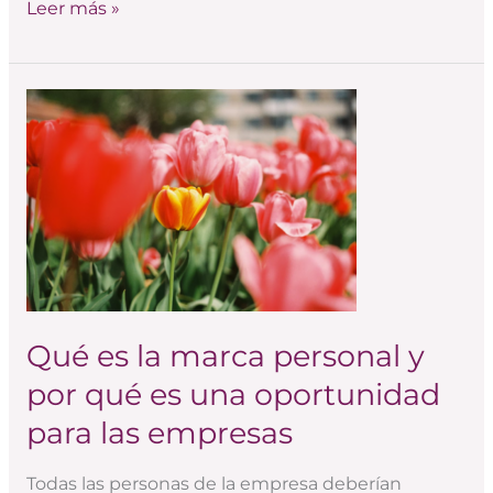
Leer más »
Qué
es
la
marca
personal
y
por
qué
es
Qué es la marca personal y
una
por qué es una oportunidad
oportunidad
para
para las empresas
las
empresas
Todas las personas de la empresa deberían