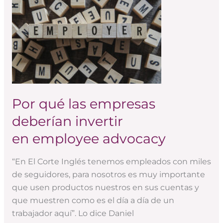
qué
las
empresas
deberían
invertir
en employee advocacy
Por qué las empresas
deberían invertir
en employee advocacy
“En El Corte Inglés tenemos empleados con miles
de seguidores, para nosotros es muy importante
que usen productos nuestros en sus cuentas y
que muestren como es el día a día de un
trabajador aquí”. Lo dice Daniel