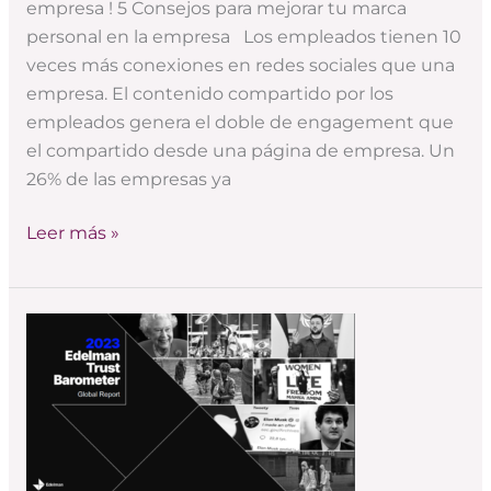
empresa ! 5 Consejos para mejorar tu marca
personal en la empresa Los empleados tienen 10
veces más conexiones en redes sociales que una
empresa. El contenido compartido por los
empleados genera el doble de engagement que
el compartido desde una página de empresa. Un
26% de las empresas ya
Leer más »
Nuevos
retos
para
el
dircom,
según