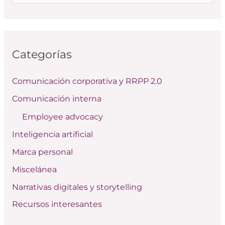
u
s
c
Categorías
a
r
Comunicación corporativa y RRPP 2.0
p
Comunicación interna
o
Employee advocacy
r
:
Inteligencia artificial
Marca personal
Miscelánea
Narrativas digitales y storytelling
Recursos interesantes