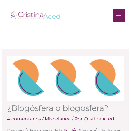
Ir
al
contenido
¿Blogósfera o blogosfera?
4 comentarios
/
Miscelánea
/ Por
Cristina Aced
Desconocía la existencia de la
Fundéu
(Fundación del Español