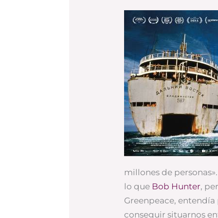
millones de personas».
lo que
Bob Hunter
, pe
Greenpeace, entendía
conseguir situarnos ent