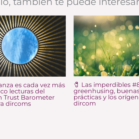
ulo, también te puede interesa
🧷 Las imperdibles #8
anza es cada vez más
greenhusing, buena
nco lecturas del
prácticas y los orígen
 Trust Barometer
dircom
ra dircoms