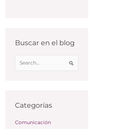
Buscar en el blog
B
u
s
c
a
Categorías
r
Comunicación
p