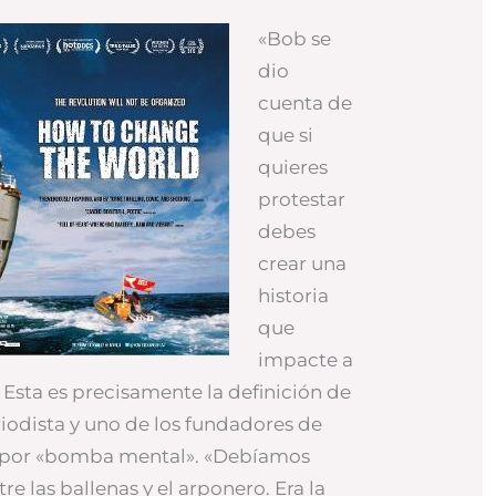
«Bob se
dio
cuenta de
que si
quieres
protestar
debes
crear una
historia
que
impacte a
 Esta es precisamente la definición de
riodista y uno de los fundadores de
 por «bomba mental». «Debíamos
re las ballenas y el arponero. Era la