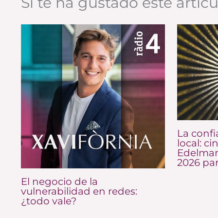
Si te ha gustado este artíc
La confi
local: ci
Edelman
2026 pa
El negocio de la
vulnerabilidad en redes:
¿todo vale?