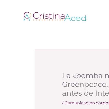
Ir
al
contenido
La «bomba m
Greenpeace, 
antes de Int
/
Comunicación corpor