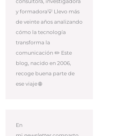
consultora, investigadora
y formadora💡 Llevo más
de veinte años analizando
cómo la tecnología
transforma la
comunicación ✏️ Este
blog, nacido en 2006,
recoge buena parte de
ese viaje 🌐
En
mi
newsletter
comparto