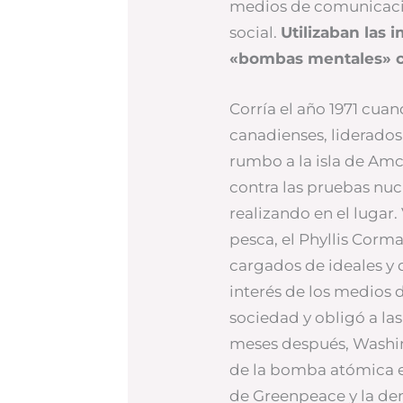
medios de comunicac
social.
Utilizaban las
«bombas mentales» ca
Corría el año 1971 cua
canadienses, liderados
rumbo a la isla de Amch
contra las pruebas nu
realizando en el lugar
pesca, el Phyllis Cor
cargados de ideales y d
interés de los medios
sociedad y obligó a la
meses después, Washin
de la bomba atómica en 
de Greenpeace y la d