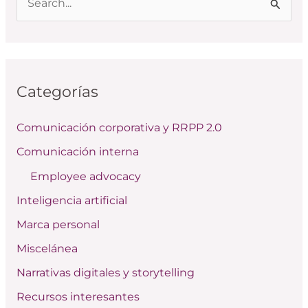
B
u
s
c
Categorías
a
r
Comunicación corporativa y RRPP 2.0
p
Comunicación interna
o
Employee advocacy
r
:
Inteligencia artificial
Marca personal
Miscelánea
Narrativas digitales y storytelling
Recursos interesantes