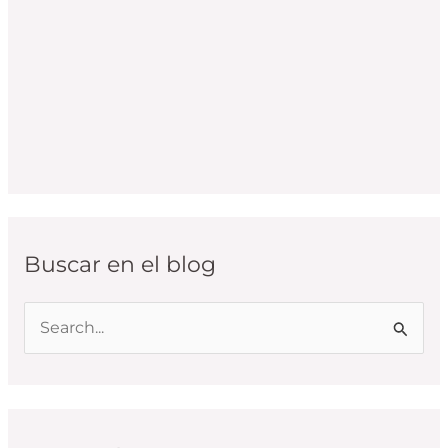
Buscar en el blog
B
u
s
c