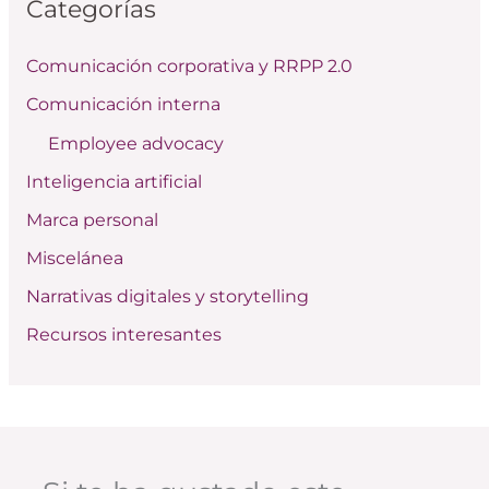
Categorías
a
r
Comunicación corporativa y RRPP 2.0
p
Comunicación interna
o
Employee advocacy
r
:
Inteligencia artificial
Marca personal
Miscelánea
Narrativas digitales y storytelling
Recursos interesantes