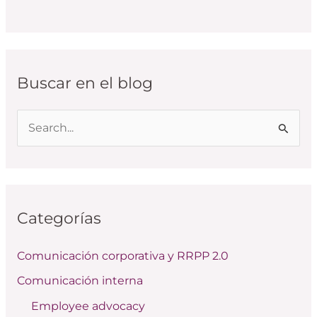
Buscar en el blog
B
u
s
c
Categorías
a
r
Comunicación corporativa y RRPP 2.0
p
Comunicación interna
o
Employee advocacy
r