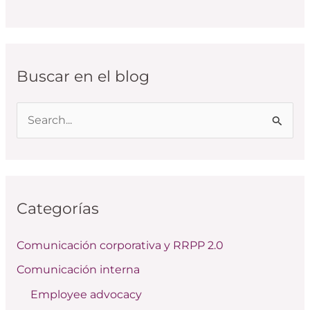
Buscar en el blog
B
u
s
c
Categorías
a
r
Comunicación corporativa y RRPP 2.0
p
Comunicación interna
o
Employee advocacy
r