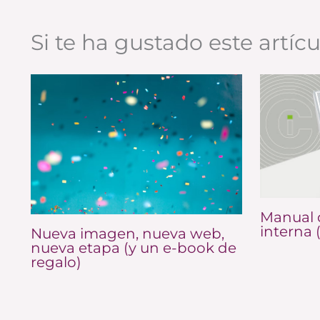
Si te ha gustado este artíc
Manual 
interna 
Nueva imagen, nueva web,
nueva etapa (y un e-book de
regalo)