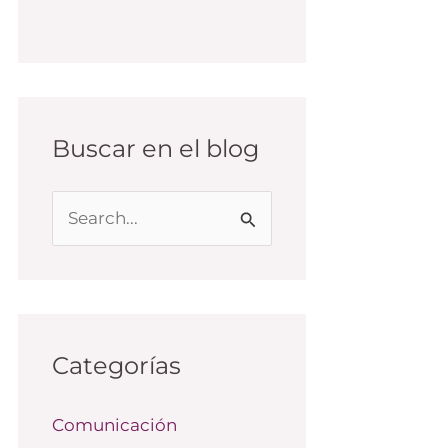
Buscar en el blog
B
u
s
c
a
Categorías
r
Comunicación
p