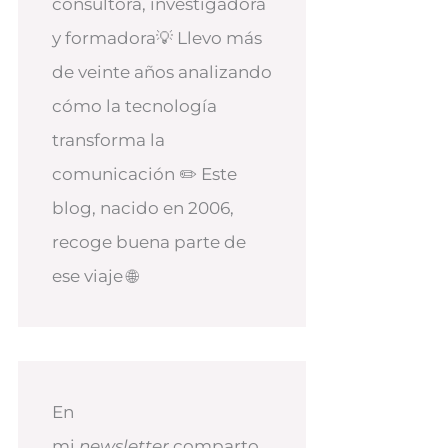
consultora, investigadora
y formadora💡 Llevo más
de veinte años analizando
cómo la tecnología
transforma la
comunicación ✏️ Este
blog, nacido en 2006,
recoge buena parte de
ese viaje 🌐
En
mi
newsletter
comparto