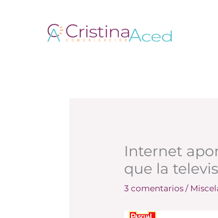
Ir
al
contenido
Internet apo
que la televi
3 comentarios
/
Misce