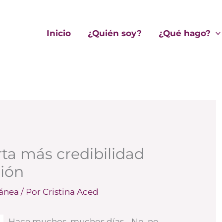
Inicio
¿Quién soy?
¿Qué hago?
rta más credibilidad
sión
lánea
/ Por
Cristina Aced
Hace muchos, muchos días… No, no