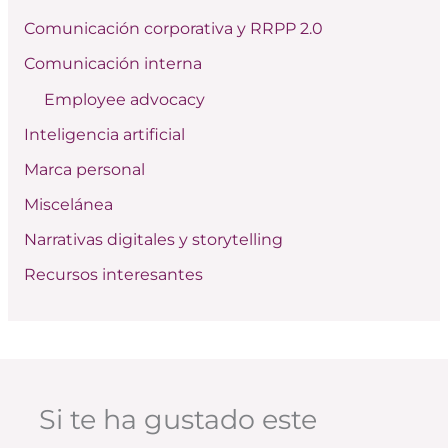
r
Comunicación corporativa y RRPP 2.0
p
Comunicación interna
o
Employee advocacy
r
:
Inteligencia artificial
Marca personal
Miscelánea
Narrativas digitales y storytelling
Recursos interesantes
Si te ha gustado este