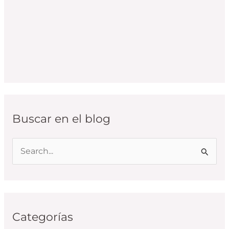
Buscar en el blog
B
u
s
c
Categorías
a