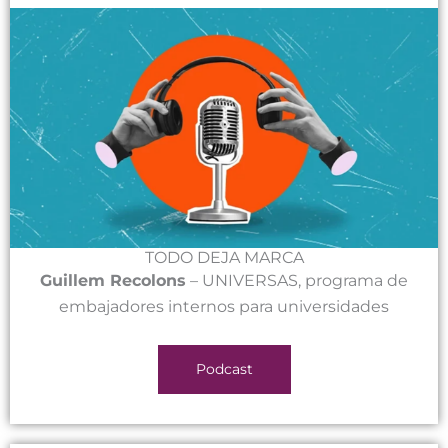
TODO DEJA MARCA
Guillem Recolons
– UNIVERSAS, programa de
embajadores internos para universidades
Podcast