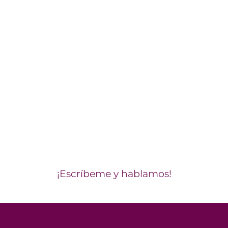
Si necesitas la
opinión de una
experta en
comunicación para
tu artículo…
¡Escríbeme y hablamos!