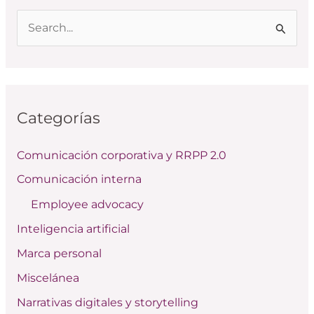
B
u
s
c
Categorías
a
r
Comunicación corporativa y RRPP 2.0
p
Comunicación interna
o
Employee advocacy
r
:
Inteligencia artificial
Marca personal
Miscelánea
Narrativas digitales y storytelling