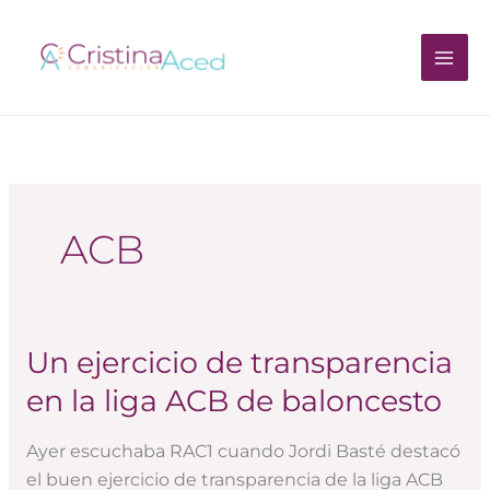
Ir
al
contenido
ACB
Un ejercicio de transparencia
Un
ejercicio
en la liga ACB de baloncesto
de
transparencia
Ayer escuchaba RAC1 cuando Jordi Basté destacó
en
el buen ejercicio de transparencia de la liga ACB