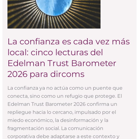
vez
más
local:
cinco
lecturas
La confianza es cada vez más
del
local: cinco lecturas del
Edelman
Trust
Edelman Trust Barometer
Barometer
2026 para dircoms
2026
para
La confianza ya no actúa como un puente que
dircoms
conecta, sino como un refugio que protege. El
Edelman Trust Barometer 2026 confirma un
repliegue hacia lo cercano, impulsado por el
miedo económico, la desinformación y la
fragmentación social. La comunicación
corporativa debe adaptarse a este contexto y