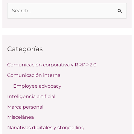
B
u
s
c
Categorías
a
r
Comunicación corporativa y RRPP 2.0
p
Comunicación interna
o
Employee advocacy
r
:
Inteligencia artificial
Marca personal
Miscelánea
Narrativas digitales y storytelling