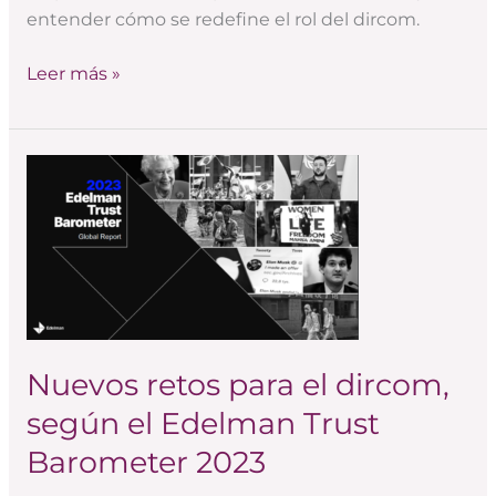
entender cómo se redefine el rol del dircom.
Leer más »
Nuevos
retos
para
el
dircom,
según
el
Edelman
Nuevos retos para el dircom,
Trust
según el Edelman Trust
Barometer
Barometer 2023
2023