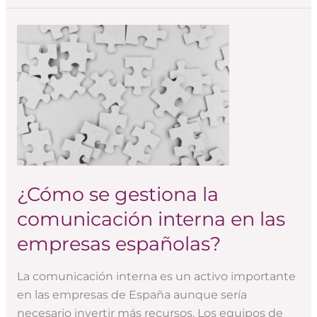
¿Cómo
se
gestiona
la
comunicación
interna
en
las
empresas
¿Cómo se gestiona la
españolas?
comunicación interna en las
empresas españolas?
La comunicación interna es un activo importante
en las empresas de España aunque sería
necesario invertir más recursos. Los equipos de