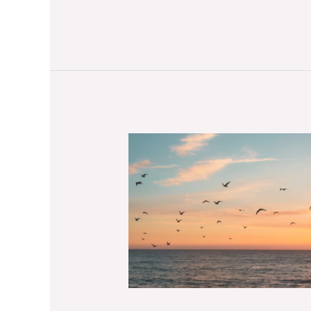
¿Qué
son
las
narrativas
digitales?
Herramientas
para
innovar
en