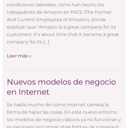
expresen
condiciones laborales, como han hecho los
trabajadores de Amazon en FACE (The Former
And Current Employees of Amazon), donde
explican que “Amazon is a great company for its
customers. It’s about time that it became a great
company for its […]
Leer más »
Nuevos modelos de negocio
Nuevos
modelos
en Internet
de
negocio
Se habla mucho de cómo Internet cambia la
en
forma de hacer las cosas. En este nuevo entorno
Internet
los modelos de negocio clásicos ya no funcionan y
es necesario encontrar otras formas de conseguir