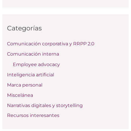
u
s
c
Categorías
a
r
Comunicación corporativa y RRPP 2.0
p
Comunicación interna
o
Employee advocacy
r
:
Inteligencia artificial
Marca personal
Miscelánea
Narrativas digitales y storytelling
Recursos interesantes