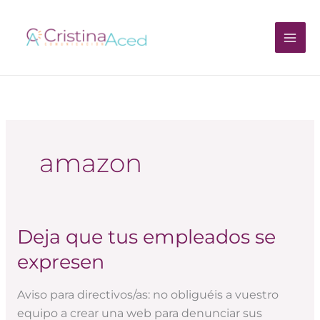
Ir
al
contenido
amazon
Deja que tus empleados se
Deja
que
expresen
tus
empleados
Aviso para directivos/as: no obliguéis a vuestro
se
equipo a crear una web para denunciar sus