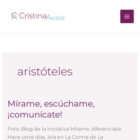
Ir
al
contenido
aristóteles
Mírame, escúchame,
Mírame,
escúchame,
¡comunícate!
¡comunícate!
Foto: Blog de la iniciativa Mírame, diferénciate
Hace unos días, leía en La Contra de La