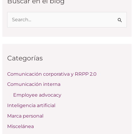
Buscar en el blog
B
u
s
c
Categorías
a
r
Comunicación corporativa y RRPP 2.0
p
Comunicación interna
o
Employee advocacy
r
:
Inteligencia artificial
Marca personal
Miscelánea