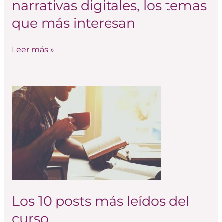
narrativas digitales, los temas
y
que más interesan
narrativas
digitales,
Leer más »
los
temas
que
más
Los
interesan
10
posts
más
leídos
del
curso
Los 10 posts más leídos del
curso