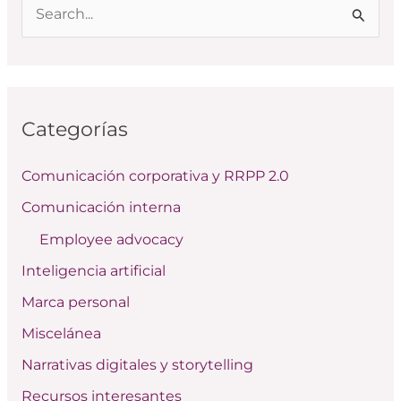
B
u
s
c
Categorías
a
r
Comunicación corporativa y RRPP 2.0
p
Comunicación interna
o
Employee advocacy
r
:
Inteligencia artificial
Marca personal
Miscelánea
Narrativas digitales y storytelling
Recursos interesantes