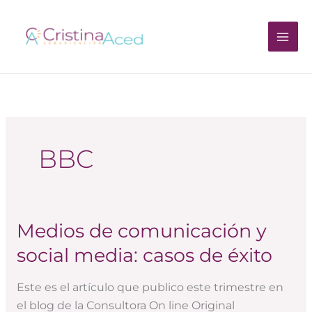
Ir
al
contenido
BBC
Medios de comunicación y
Medios
de
social media: casos de éxito
comunicación
y
Este es el artículo que publico este trimestre en
social
el blog de la Consultora On line Original