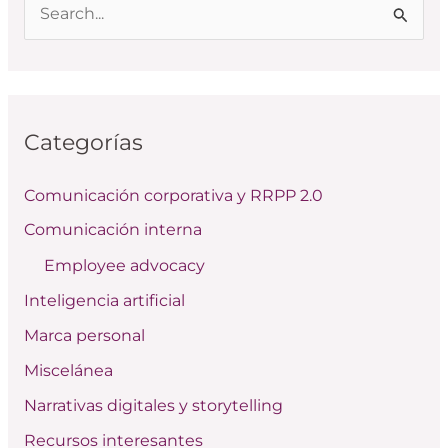
B
u
s
c
Categorías
a
r
Comunicación corporativa y RRPP 2.0
p
Comunicación interna
o
Employee advocacy
r
:
Inteligencia artificial
Marca personal
Miscelánea
Narrativas digitales y storytelling
Recursos interesantes