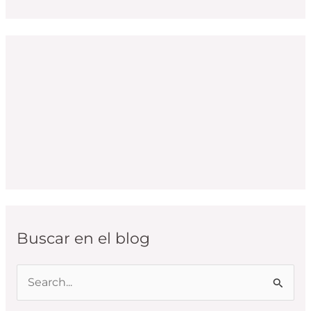
Buscar en el blog
B
u