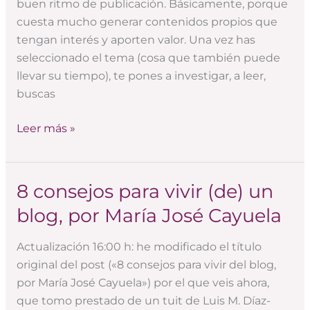
buen ritmo de publicación. Básicamente, porque
los
cuesta mucho generar contenidos propios que
posts
tengan interés y aporten valor. Una vez has
y
seleccionado el tema (cosa que también puede
aumentar
llevar su tiempo), te pones a investigar, a leer,
su
buscas
difusión
Leer más »
8 consejos para vivir (de) un
8
consejos
blog, por María José Cayuela
para
vivir
Actualización 16:00 h: he modificado el título
(de)
original del post («8 consejos para vivir del blog,
un
por María José Cayuela») por el que veis ahora,
blog,
que tomo prestado de un tuit de Luis M. Díaz-