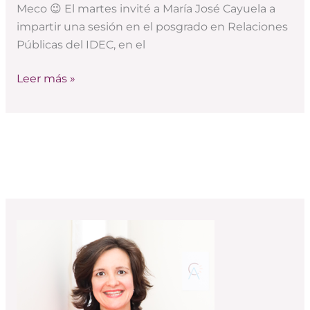
por
Meco 😉 El martes invité a María José Cayuela a
María
impartir una sesión en el posgrado en Relaciones
José
Públicas del IDEC, en el
Cayuela
Leer más »