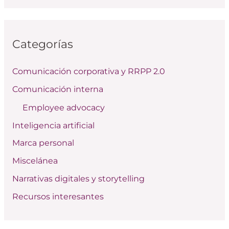
s
c
Categorías
a
r
Comunicación corporativa y RRPP 2.0
p
Comunicación interna
o
Employee advocacy
r
:
Inteligencia artificial
Marca personal
Miscelánea
Narrativas digitales y storytelling
Recursos interesantes