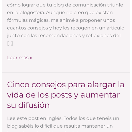
de
cómo lograr que tu blog de comunicación triunfe
éxito
en la blogosfera. Aunque no creo que existan
sobre
fórmulas mágicas, me animé a proponer unos
comunicación
cuantos consejos y hoy los recogen en un artículo
junto con las recomendaciones y reflexiones del
[…]
Leer más »
Cinco consejos para alargar la
Cinco
consejos
vida de los posts y aumentar
para
su difusión
alargar
la
Lee este post en inglés. Todos los que tenéis un
vida
blog sabéis lo difícil que resulta mantener un
de