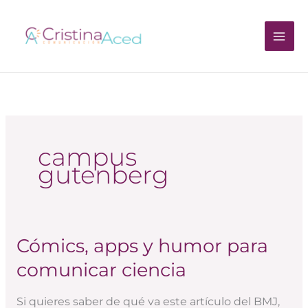
Ir
al
contenido
campus
gutenberg
Cómics, apps y humor para
Cómics,
apps
comunicar ciencia
y
humor
Si quieres saber de qué va este artículo del BMJ,