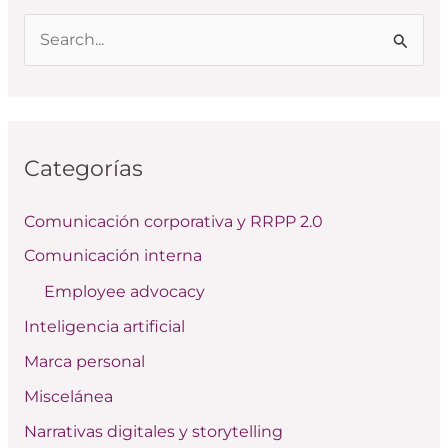
B
u
s
c
Categorías
a
r
Comunicación corporativa y RRPP 2.0
p
Comunicación interna
o
Employee advocacy
r
:
Inteligencia artificial
Marca personal
Miscelánea
Narrativas digitales y storytelling