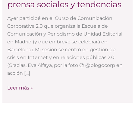
2.0:
prensa sociales y tendencias
prosumidores,
salas
Ayer participé en el Curso de Comunicación
de
Corporativa 2.0 que organiza la Escuela de
prensa
Comunicación y Periodismo de Unidad Editorial
sociales
en Madrid (y que en breve se celebrará en
y
Barcelona). Mi sesión se centró en gestión de
tendencias
crisis en Internet y en relaciones públicas 2.0.
(Gracias, Eva Alfaya, por la foto 🙂 @blogocorp en
acción […]
Leer más »