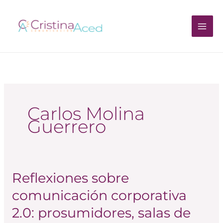
Ir
al
contenido
Carlos Molina
Guerrero
Reflexiones sobre
Reflexiones
sobre
comunicación corporativa
comunicación
2.0: prosumidores, salas de
corporativa