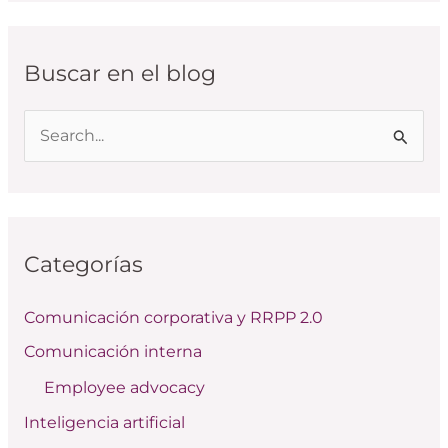
Buscar en el blog
B
u
s
c
Categorías
a
r
Comunicación corporativa y RRPP 2.0
p
Comunicación interna
o
Employee advocacy
r
:
Inteligencia artificial