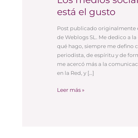
medios
está el gusto
sociales:
en
Post publicado originalmente 
la
de Weblogs SL. Me dedico a l
diversidad
qué hago, siempre me defino 
está
periodista, de espíritu y de fo
el
me acercó más a la comunicac
gusto
en la Red, y […]
Leer más »