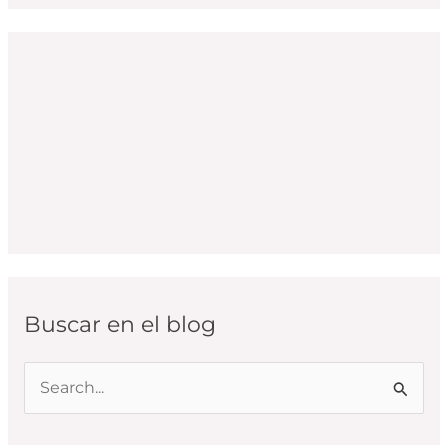
Buscar en el blog
B
u