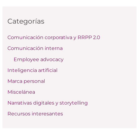
s
c
Categorías
a
r
Comunicación corporativa y RRPP 2.0
p
Comunicación interna
o
Employee advocacy
r
:
Inteligencia artificial
Marca personal
Miscelánea
Narrativas digitales y storytelling
Recursos interesantes