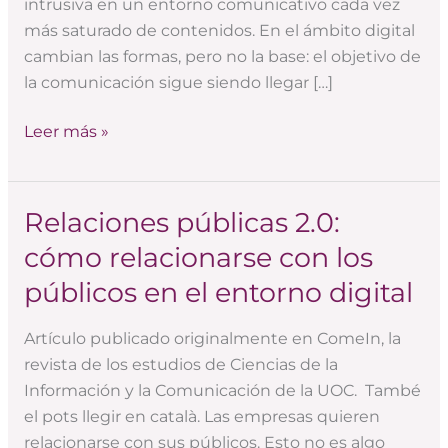
intrusiva en un entorno comunicativo cada vez
más saturado de contenidos. En el ámbito digital
cambian las formas, pero no la base: el objetivo de
la comunicación sigue siendo llegar […]
Leer más »
Relaciones públicas 2.0:
Relaciones
públicas
cómo relacionarse con los
2.0:
públicos en el entorno digital
cómo
relacionarse
Artículo publicado originalmente en ComeIn, la
con
revista de los estudios de Ciencias de la
los
Información y la Comunicación de la UOC. També
públicos
el pots llegir en català. Las empresas quieren
en
relacionarse con sus públicos. Esto no es algo