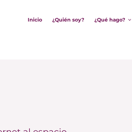
Inicio
¿Quién soy?
¿Qué hago?
s
rnet al espacio