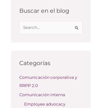
Buscar en el blog
B
u
s
c
a
Categorías
r
Comunicación corporativa y
p
RRPP 2.0
o
r
Comunicación interna
:
Employee advocacy