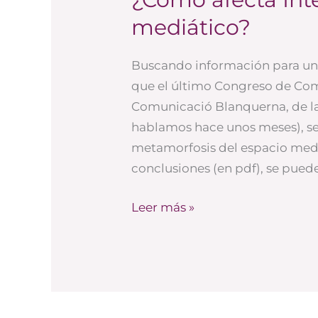
afecta
mediático?
Internet
al
Buscando información para un 
espacio
que el último Congreso de Com
mediático?
Comunicació Blanquerna, de la
hablamos hace unos meses), se
metamorfosis del espacio med
conclusiones (en pdf), se puede
Leer más »