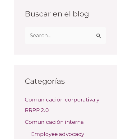
Buscar en el blog
B
u
s
c
a
Categorías
r
Comunicación corporativa y
p
RRPP 2.0
o
r
Comunicación interna
:
Employee advocacy