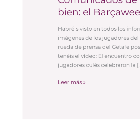
de
bien: el Barçawe
disculpas
para
Habréis visto en todos los infor
quedar
imágenes de los jugadores del
bien:
rueda de prensa del Getafe poste
el
tenéis el vídeo: El encuentro c
Barçaween
jugadores culés celebraron la [
Leer más »