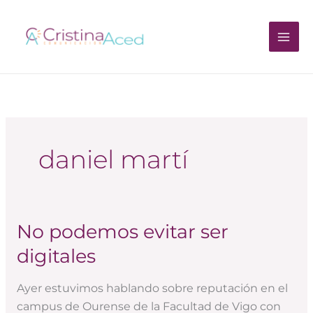
Ir
al
contenido
daniel martí
No podemos evitar ser
No
podemos
digitales
evitar
ser
Ayer estuvimos hablando sobre reputación en el
digitales
campus de Ourense de la Facultad de Vigo con