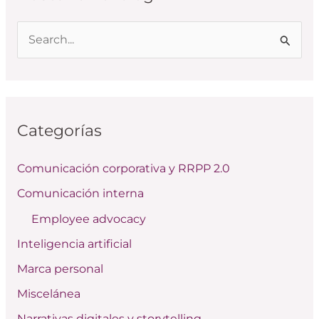
B
u
s
c
Categorías
a
r
Comunicación corporativa y RRPP 2.0
p
Comunicación interna
o
Employee advocacy
r
:
Inteligencia artificial
Marca personal
Miscelánea
Narrativas digitales y storytelling