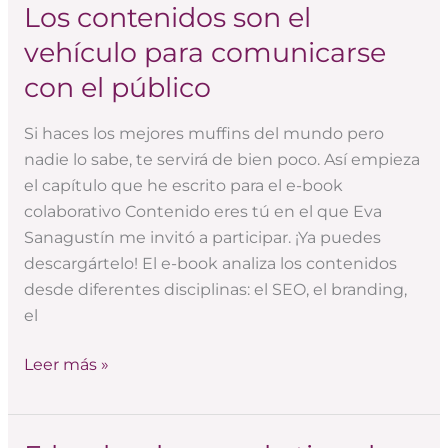
Los contenidos son el
Los
contenidos
vehículo para comunicarse
son
con el público
el
vehículo
Si haces los mejores muffins del mundo pero
para
nadie lo sabe, te servirá de bien poco. Así empieza
comunicarse
el capítulo que he escrito para el e-book
con
colaborativo Contenido eres tú en el que Eva
el
Sanagustín me invitó a participar. ¡Ya puedes
público
descargártelo! El e-book analiza los contenidos
desde diferentes disciplinas: el SEO, el branding,
el
Leer más »