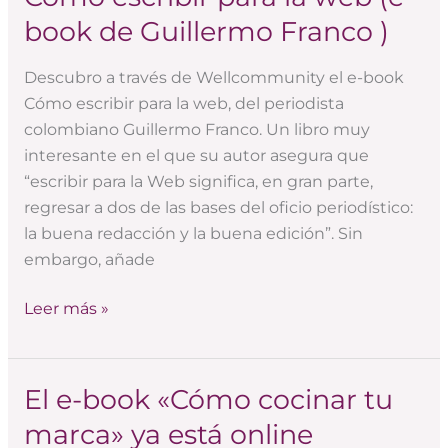
escribir
book de Guillermo Franco )
para
la
Descubro a través de Wellcommunity el e-book
web
Cómo escribir para la web, del periodista
(e-
colombiano Guillermo Franco. Un libro muy
book
interesante en el que su autor asegura que
de
“escribir para la Web significa, en gran parte,
Guillermo
regresar a dos de las bases del oficio periodístico:
Franco
la buena redacción y la buena edición”. Sin
)
embargo, añade
Leer más »
El e-book «Cómo cocinar tu
El
e-
marca» ya está online
book