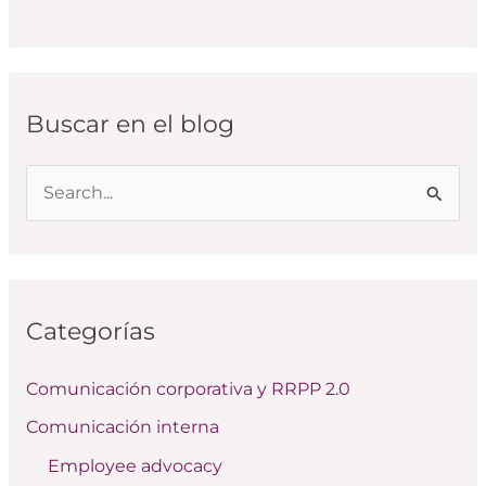
Buscar en el blog
B
u
s
c
Categorías
a
r
Comunicación corporativa y RRPP 2.0
p
Comunicación interna
o
Employee advocacy
r