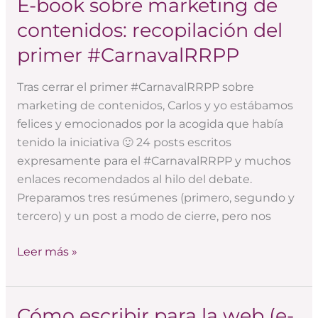
E-book sobre marketing de
E-
book
contenidos: recopilación del
sobre
primer #CarnavalRRPP
marketing
de
Tras cerrar el primer #CarnavalRRPP sobre
contenidos:
marketing de contenidos, Carlos y yo estábamos
recopilación
felices y emocionados por la acogida que había
del
tenido la iniciativa 🙂 24 posts escritos
primer
expresamente para el #CarnavalRRPP y muchos
#CarnavalRRPP
enlaces recomendados al hilo del debate.
Preparamos tres resúmenes (primero, segundo y
tercero) y un post a modo de cierre, pero nos
Leer más »
Cómo escribir para la web (e-
Cómo