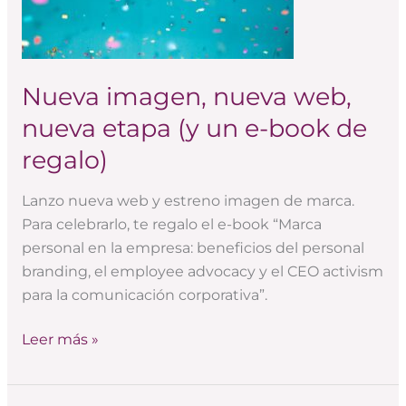
etapa
(y
un
e-
Nueva imagen, nueva web,
book
nueva etapa (y un e-book de
de
regalo)
regalo)
Lanzo nueva web y estreno imagen de marca.
Para celebrarlo, te regalo el e-book “Marca
personal en la empresa: beneficios del personal
branding, el employee advocacy y el CEO activism
para la comunicación corporativa”.
Leer más »