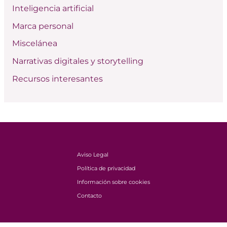
:
Inteligencia artificial
Marca personal
Miscelánea
Narrativas digitales y storytelling
Recursos interesantes
Aviso Legal
Política de privacidad
Información sobre cookies
Contacto