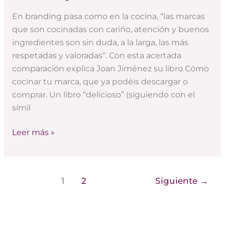
«Cómo
En branding pasa como en la cocina, “las marcas
cocinar
que son cocinadas con cariño, atención y buenos
tu
ingredientes son sin duda, a la larga, las más
marca»
respetadas y valoradas”. Con esta acertada
ya
comparación explica Joan Jiménez su libro Cómo
está
cocinar tu marca, que ya podéis descargar o
online
comprar. Un libro “delicioso” (siguiendo con el
símil
Leer más »
1
2
Siguiente
→