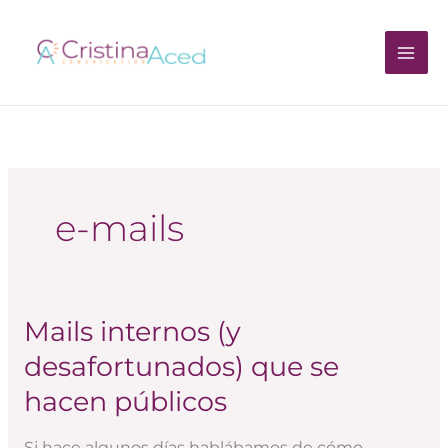
Ir
al
contenido
e-mails
Mails internos (y
Mails
internos
desafortunados) que se
(y
hacen públicos
desafortunados)
que
Si hace algunos días hablábamos de cómo