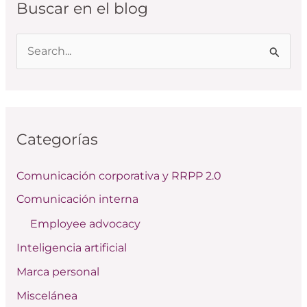
Buscar en el blog
B
u
s
c
Categorías
a
r
Comunicación corporativa y RRPP 2.0
p
Comunicación interna
o
Employee advocacy
r
:
Inteligencia artificial
Marca personal
Miscelánea