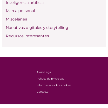
:
Inteligencia artificial
Marca personal
Miscelánea
Narrativas digitales y storytelling
Recursos interesantes
Aviso Legal
Política de privacidad
Información sobre cookies
Contacto