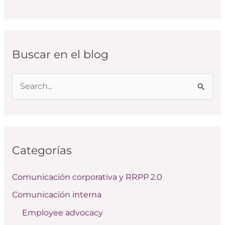
Buscar en el blog
B
u
s
c
Categorías
a
r
Comunicación corporativa y RRPP 2.0
p
Comunicación interna
o
Employee advocacy
r