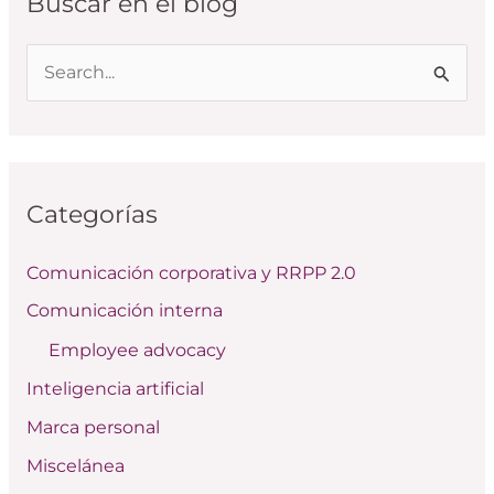
Buscar en el blog
B
u
s
c
Categorías
a
r
Comunicación corporativa y RRPP 2.0
p
Comunicación interna
o
Employee advocacy
r
:
Inteligencia artificial
Marca personal
Miscelánea