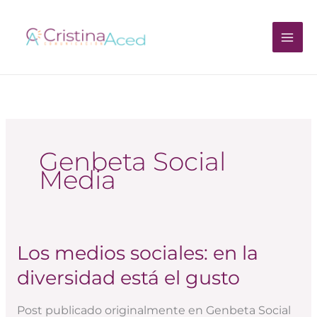
Ir
al
contenido
Genbeta Social
Media
Los medios sociales: en la
Los
medios
diversidad está el gusto
sociales:
en
Post publicado originalmente en Genbeta Social