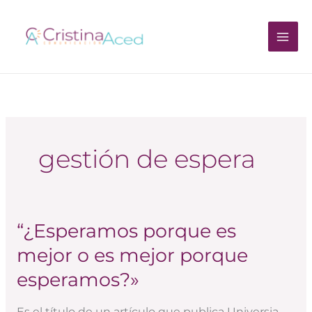
Ir
al
contenido
gestión de espera
“¿Esperamos porque es
“¿Esperamos
porque
mejor o es mejor porque
es
esperamos?»
mejor
o
Es el título de un artículo que publica Universia