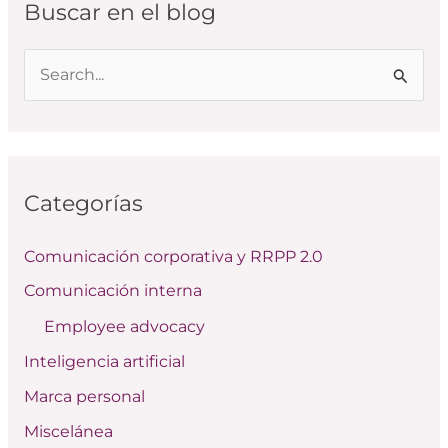
Buscar en el blog
B
u
s
c
Categorías
a
r
Comunicación corporativa y RRPP 2.0
p
Comunicación interna
o
Employee advocacy
r
:
Inteligencia artificial
Marca personal
Miscelánea