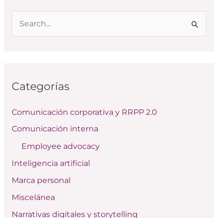
B
u
s
c
Categorías
a
r
Comunicación corporativa y RRPP 2.0
p
Comunicación interna
o
Employee advocacy
r
:
Inteligencia artificial
Marca personal
Miscelánea
Narrativas digitales y storytelling