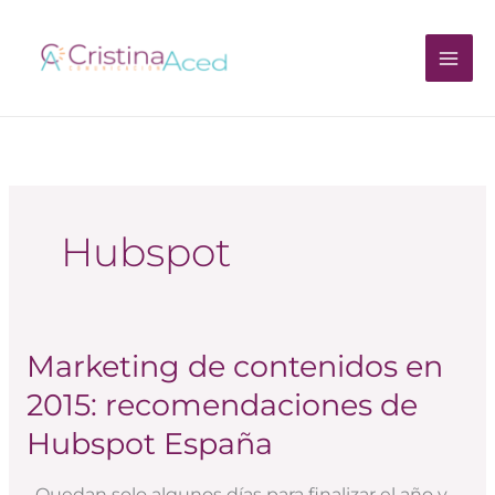
Ir
al
contenido
Hubspot
Marketing de contenidos en
Marketing
de
2015: recomendaciones de
contenidos
Hubspot España
en
2015:
Quedan solo algunos días para finalizar el año y