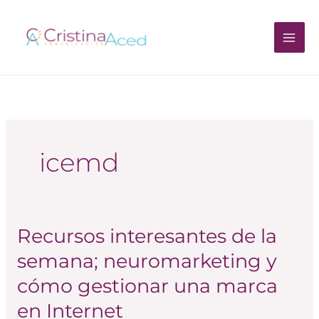
Ir
al
contenido
icemd
Recursos interesantes de la
Recursos
interesantes
semana; neuromarketing y
de
cómo gestionar una marca
la
semana;
en Internet