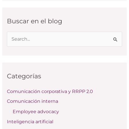
Buscar en el blog
B
u
s
c
Categorías
a
r
Comunicación corporativa y RRPP 2.0
p
Comunicación interna
o
Employee advocacy
r
:
Inteligencia artificial