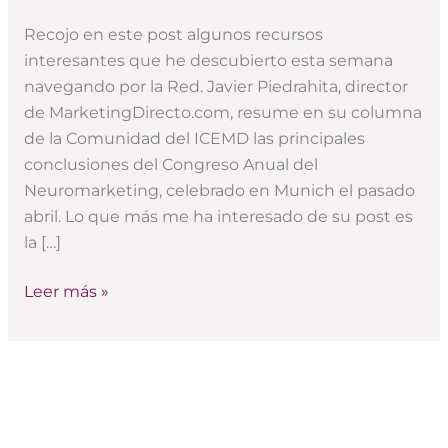
neuromarketing
y
Recojo en este post algunos recursos
cómo
interesantes que he descubierto esta semana
gestionar
navegando por la Red. Javier Piedrahita, director
una
de MarketingDirecto.com, resume en su columna
marca
de la Comunidad del ICEMD las principales
en
conclusiones del Congreso Anual del
Internet
Neuromarketing, celebrado en Munich el pasado
abril. Lo que más me ha interesado de su post es
la […]
Leer más »