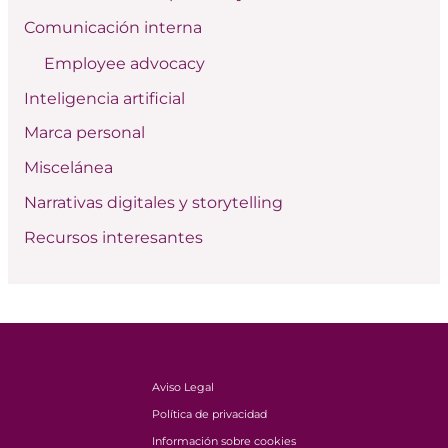
p
Comunicación interna
o
Employee advocacy
r
:
Inteligencia artificial
Marca personal
Miscelánea
Narrativas digitales y storytelling
Recursos interesantes
Aviso Legal
Política de privacidad
Información sobre cookies