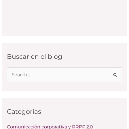
Buscar en el blog
B
u
s
c
Categorías
a
r
Comunicación corporativa y RRPP 2.0