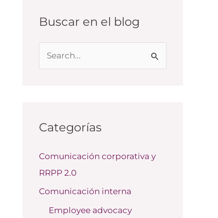
Buscar en el blog
B
u
s
c
a
Categorías
r
Comunicación corporativa y
p
RRPP 2.0
o
r
Comunicación interna
:
Employee advocacy