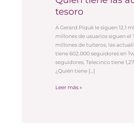
tiene
tesoro
las
audiencias,
A Gerard Piqué le siguen 12,1 mi
tiene
millones de usuarios siguen el 
el
millones de tuiteros, las actua
tesoro
tiene 602.000 seguidores en Twit
seguidores, Telecinco tiene 1,2
¿Quién tiene […]
Leer más »