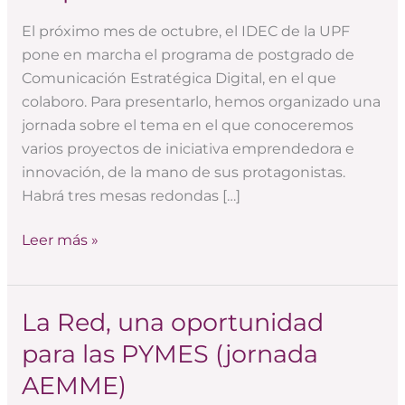
proyectos
de
El próximo mes de octubre, el IDEC de la UPF
iniciativa
pone en marcha el programa de postgrado de
emprendedora
Comunicación Estratégica Digital, en el que
e
colaboro. Para presentarlo, hemos organizado una
innovación
jornada sobre el tema en el que conoceremos
varios proyectos de iniciativa emprendedora e
innovación, de la mano de sus protagonistas.
Habrá tres mesas redondas […]
Leer más »
La Red, una oportunidad
La
Red,
para las PYMES (jornada
una
AEMME)
oportunidad