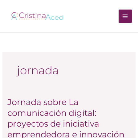
Ir
al
contenido
jornada
Jornada sobre La
Jornada
sobre
comunicación digital:
La
proyectos de iniciativa
comunicación
digital:
emprendedora e innovación