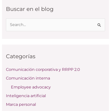
Buscar en el blog
B
u
s
c
Categorías
a
r
Comunicación corporativa y RRPP 2.0
p
Comunicación interna
o
Employee advocacy
r
:
Inteligencia artificial
Marca personal