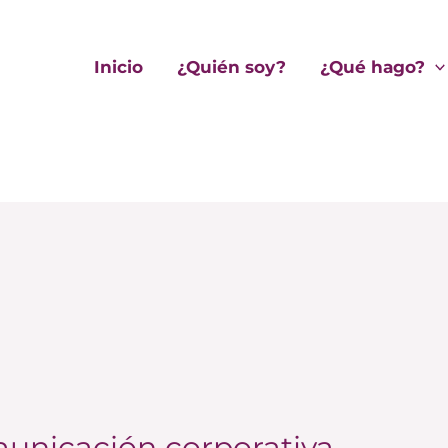
Inicio
¿Quién soy?
¿Qué hago?
unicación corporativa