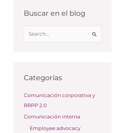
Buscar en el blog
B
u
s
c
a
Categorías
r
Comunicación corporativa y
p
RRPP 2.0
o
r
Comunicación interna
:
Employee advocacy