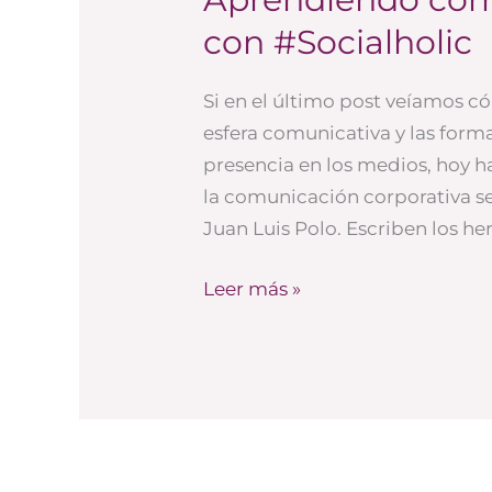
comunicación
con #Socialholic
corporativa
con
Si en el último post veíamos c
#Socialholic
esfera comunicativa y las for
presencia en los medios, hoy h
la comunicación corporativa s
Juan Luis Polo. Escriben los he
Leer más »