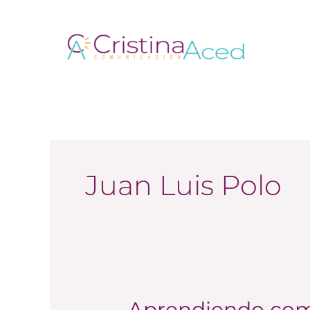
Ir
al
contenido
Juan Luis Polo
Aprendiendo com
Aprendiendo