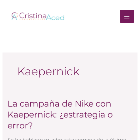
Ir
al
contenido
Kaepernick
La campaña de Nike con
La
campaña
Kaepernick: ¿estrategia o
de
error?
Nike
con
Se ha hablado mucho esta semana de la última