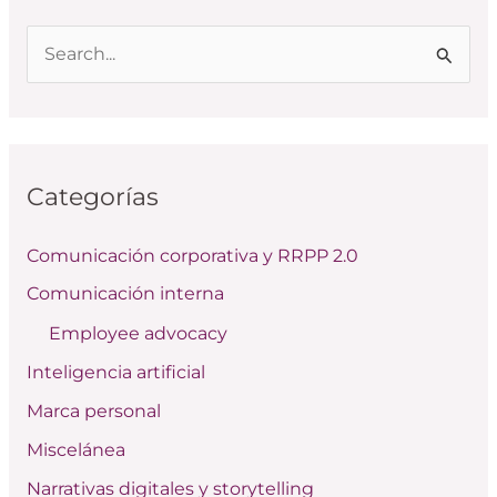
B
u
s
c
Categorías
a
r
Comunicación corporativa y RRPP 2.0
p
Comunicación interna
o
Employee advocacy
r
:
Inteligencia artificial
Marca personal
Miscelánea
Narrativas digitales y storytelling