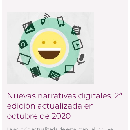
Nuevas
narrativas
digitales.
2ª
edición
actualizada
en
octubre
de
2020
Nuevas narrativas digitales. 2ª
edición actualizada en
octubre de 2020
La edición actualizada de este manual incluye