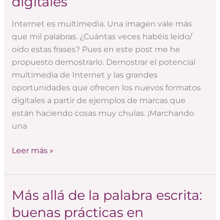
digitales
buenas
prácticas
Internet es multimedia. Una imagen vale más
en
que mil palabras. ¿Cuántas veces habéis leído/
narrativas
oído estas frases? Pues en este post me he
digitales
propuesto demostrarlo. Demostrar el potencial
multimedia de Internet y las grandes
oportunidades que ofrecen los nuevos formatos
digitales a partir de ejemplos de marcas que
están haciendo cosas muy chulas. ¡Marchando
una
Leer más »
Más allá de la palabra escrita:
Más
allá
buenas prácticas en
de