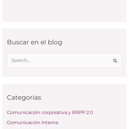
Buscar en el blog
B
u
s
c
Categorías
a
r
Comunicación corporativa y RRPP 2.0
p
Comunicación interna
o