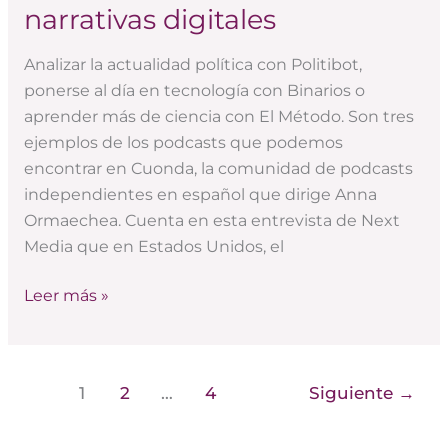
narrativas digitales
la
palabra
Analizar la actualidad política con Politibot,
escrita:
ponerse al día en tecnología con Binarios o
buenas
aprender más de ciencia con El Método. Son tres
prácticas
ejemplos de los podcasts que podemos
en
encontrar en Cuonda, la comunidad de podcasts
narrativas
independientes en español que dirige Anna
digitales
Ormaechea. Cuenta en esta entrevista de Next
Media que en Estados Unidos, el
Leer más »
1
2
…
4
Siguiente
→