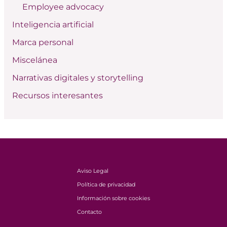
Employee advocacy
r
:
Inteligencia artificial
Marca personal
Miscelánea
Narrativas digitales y storytelling
Recursos interesantes
Aviso Legal
Política de privacidad
Información sobre cookies
Contacto