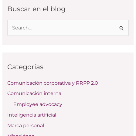
Buscar en el blog
B
u
s
c
Categorías
a
r
Comunicación corporativa y RRPP 2.0
p
Comunicación interna
o
Employee advocacy
r
:
Inteligencia artificial
Marca personal