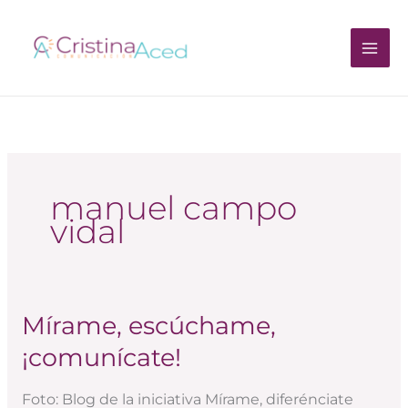
Ir
al
contenido
manuel campo
vidal
Mírame, escúchame,
Mírame,
escúchame,
¡comunícate!
¡comunícate!
Foto: Blog de la iniciativa Mírame, diferénciate