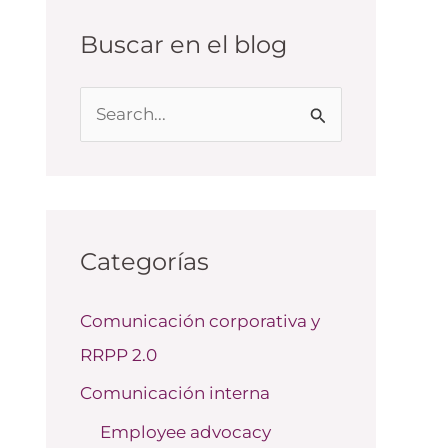
Buscar en el blog
B
u
s
c
a
Categorías
r
Comunicación corporativa y
p
RRPP 2.0
o
r
Comunicación interna
:
Employee advocacy