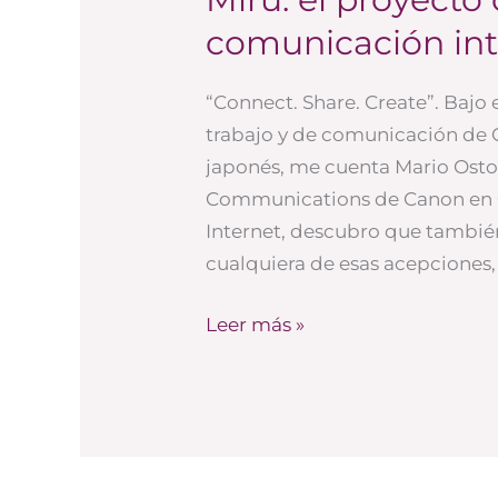
el
comunicación in
proyecto
colaborativo
“Connect. Share. Create”. Bajo 
de
trabajo y de comunicación de Ca
comunicación
japonés, me cuenta Mario Osto
interna
Communications de Canon en Ca
de
Internet, descubro que también
Canon
cualquiera de esas acepciones, 
Leer más »