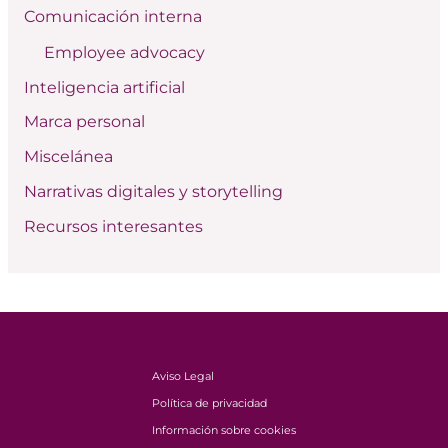
Comunicación interna
o
Employee advocacy
r
:
Inteligencia artificial
Marca personal
Miscelánea
Narrativas digitales y storytelling
Recursos interesantes
Aviso Legal
Política de privacidad
Información sobre cookies