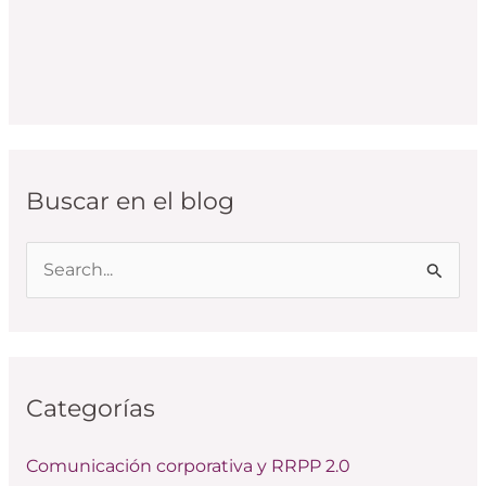
Buscar en el blog
B
u
s
c
Categorías
a
r
Comunicación corporativa y RRPP 2.0
p