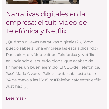
el
tuit-
Narrativas digitales en la
vídeo
empresa: el tuit-vídeo de
de
Telefónica
Telefónica y Netflix
y
Netflix
¿Qué son nuevas narrativas digitales? ¿Cómo
puedo saber si una empresa las está aplicando?
Pues bien, el vídeo-tuit de Telefónica y Netflix
anunciando el acuerdo global que acaban de
firmar es un buen ejemplo. El CEO de Telefónica,
José María Álvarez-Pallete, publicaba este tuit el
24 de mayo a las 16:05 h: #TelefónicaMeetsNetflix
Just had […]
Leer más »