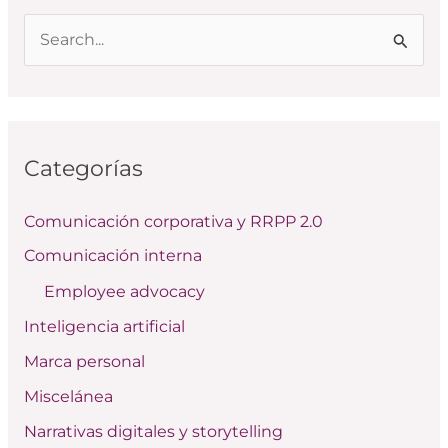
B
u
s
c
Categorías
a
r
Comunicación corporativa y RRPP 2.0
p
Comunicación interna
o
Employee advocacy
r
:
Inteligencia artificial
Marca personal
Miscelánea
Narrativas digitales y storytelling