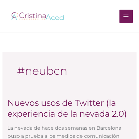
Ir
al
contenido
#neubcn
Nuevos usos de Twitter (la
Nuevos
usos
experiencia de la nevada 2.0)
de
Twitter
La nevada de hace dos semanas en Barcelona
(la
puso a prueba a los medios de comunicación