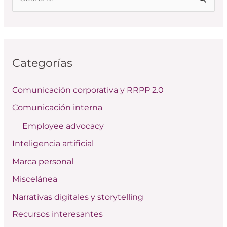
B
u
s
c
Categorías
a
r
Comunicación corporativa y RRPP 2.0
p
Comunicación interna
o
Employee advocacy
r
:
Inteligencia artificial
Marca personal
Miscelánea
Narrativas digitales y storytelling
Recursos interesantes