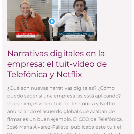
digitales
en
la
empresa:
el
tuit-
Narrativas digitales en la
vídeo
empresa: el tuit-vídeo de
de
Telefónica
Telefónica y Netflix
y
Netflix
¿Qué son nuevas narrativas digitales? ¿Cómo
puedo saber si una empresa las está aplicando?
Pues bien, el vídeo-tuit de Telefónica y Netflix
anunciando el acuerdo global que acaban de
firmar es un buen ejemplo. El CEO de Telefónica,
José María Álvarez-Pallete, publicaba este tuit el