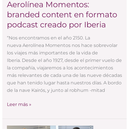
Aerolínea Momentos:
Aerolínea
Momentos:
branded content en formato
branded
podcast creado por Iberia
content
en
“Nos encontramos en el año 2150. La
formato
nueva Aerolínea Momentos nos hace sobrevolar
podcast
los viajes más importantes de la vida de
creado
Iberia. Desde el año 1927, desde el primer vuelo de
por
la compañía, viajaremos a los acontecimientos
Iberia
más relevantes de cada una de las nueve décadas
que han tenido lugar hasta nuestros días. A bordo
de la nave Kairós, y junto al robhum -mitad
Leer más »
Narrativas