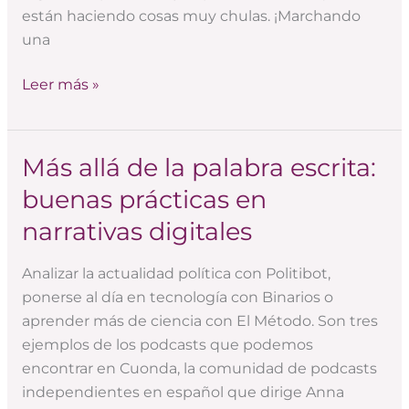
están haciendo cosas muy chulas. ¡Marchando
una
Leer más »
Más allá de la palabra escrita:
Más
allá
buenas prácticas en
de
narrativas digitales
la
palabra
Analizar la actualidad política con Politibot,
escrita:
ponerse al día en tecnología con Binarios o
buenas
aprender más de ciencia con El Método. Son tres
prácticas
ejemplos de los podcasts que podemos
en
encontrar en Cuonda, la comunidad de podcasts
narrativas
independientes en español que dirige Anna
digitales