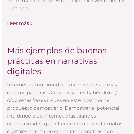
24 de mayo a las 16:05 h: #TelefónicaMeetsNetflix
Just had
Leer más »
Más ejemplos de buenas
Más
ejemplos
prácticas en narrativas
de
digitales
buenas
prácticas
Internet es multimedia. Una imagen vale más
en
que mil palabras. ¿Cuántas veces habéis leído/
narrativas
oído estas frases? Pues en este post me he
digitales
propuesto demostrarlo. Demostrar el potencial
multimedia de Internet y las grandes
oportunidades que ofrecen los nuevos formatos
digitales a partir de ejemplos de marcas que