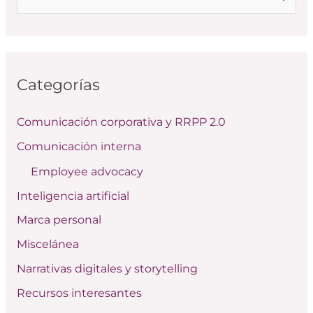
u
s
c
Categorías
a
r
Comunicación corporativa y RRPP 2.0
p
Comunicación interna
o
Employee advocacy
r
:
Inteligencia artificial
Marca personal
Miscelánea
Narrativas digitales y storytelling
Recursos interesantes