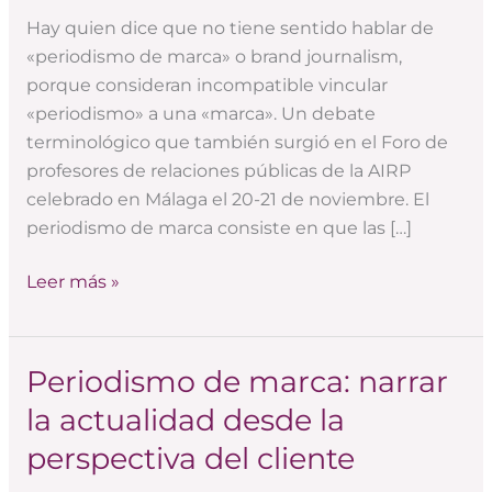
concepto
Hay quien dice que no tiene sentido hablar de
«periodismo
«periodismo de marca» o brand journalism,
de
porque consideran incompatible vincular
marca»?
«periodismo» a una «marca». Un debate
terminológico que también surgió en el Foro de
profesores de relaciones públicas de la AIRP
celebrado en Málaga el 20-21 de noviembre. El
periodismo de marca consiste en que las […]
Leer más »
Periodismo de marca: narrar
Periodismo
de
la actualidad desde la
marca:
perspectiva del cliente
narrar
la