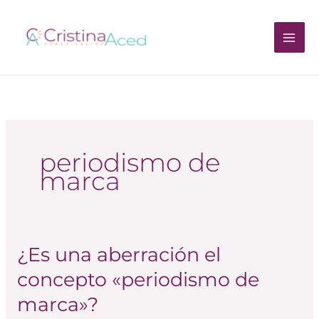
Ir
al
contenido
periodismo de
marca
¿Es una aberración el
¿Es
una
concepto «periodismo de
aberración
marca»?
el