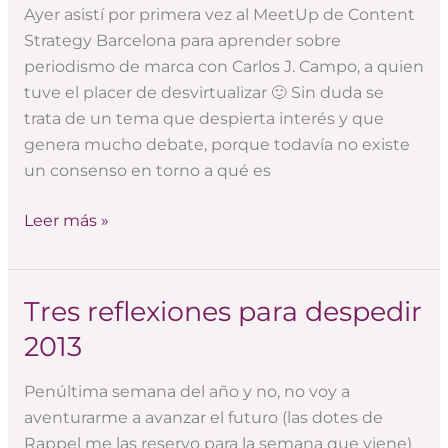
Ayer asistí por primera vez al MeetUp de Content
actualidad
Strategy Barcelona para aprender sobre
desde
periodismo de marca con Carlos J. Campo, a quien
la
tuve el placer de desvirtualizar 🙂 Sin duda se
perspectiva
trata de un tema que despierta interés y que
del
genera mucho debate, porque todavía no existe
cliente
un consenso en torno a qué es
Leer más »
Tres reflexiones para despedir
Tres
reflexiones
2013
para
despedir
Penúltima semana del año y no, no voy a
2013
aventurarme a avanzar el futuro (las dotes de
Rappel me las reservo para la semana que viene)