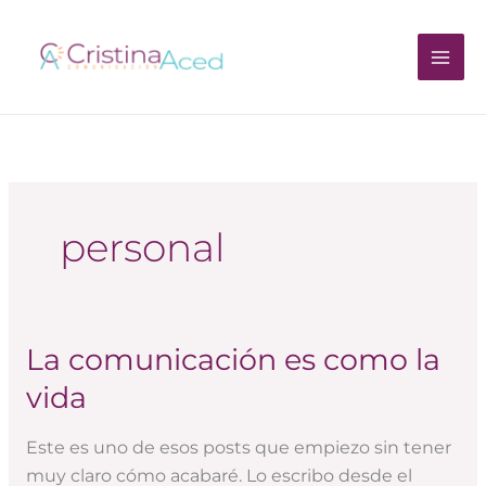
Ir
al
contenido
personal
La comunicación es como la
La
comunicación
vida
es
como
Este es uno de esos posts que empiezo sin tener
la
muy claro cómo acabaré. Lo escribo desde el