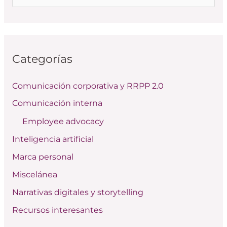
u
s
c
Categorías
a
r
Comunicación corporativa y RRPP 2.0
p
Comunicación interna
o
Employee advocacy
r
:
Inteligencia artificial
Marca personal
Miscelánea
Narrativas digitales y storytelling
Recursos interesantes