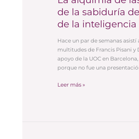
alquimia
de la sabiduría 
de
de la inteligencia
las
multitudes,
Hace un par de semanas asistí 
más
multitudes de Francis Pisani y
allá
apoyo de la UOC en Barcelona, 
de
porque no fue una presentación 
la
sabiduría
Leer más »
de
las
muchedumbres
y
de
la