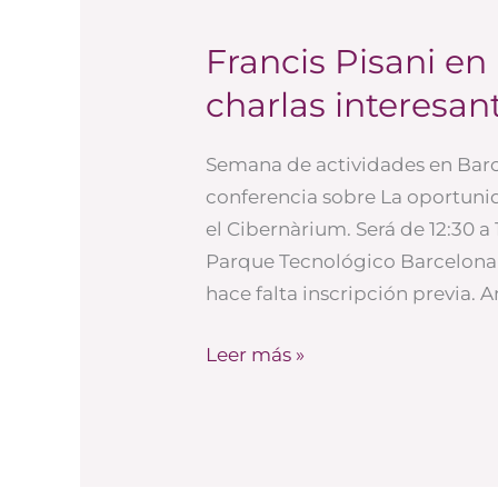
inteligencia
colectiva
Francis Pisani en
Francis
Pisani
charlas interesan
en
Barcelona
Semana de actividades en Barcel
(y
conferencia sobre La oportunid
otras
el Cibernàrium. Será de 12:30 a 
charlas
Parque Tecnológico Barcelona N
interesantes)
hace falta inscripción previa. A
Leer más »