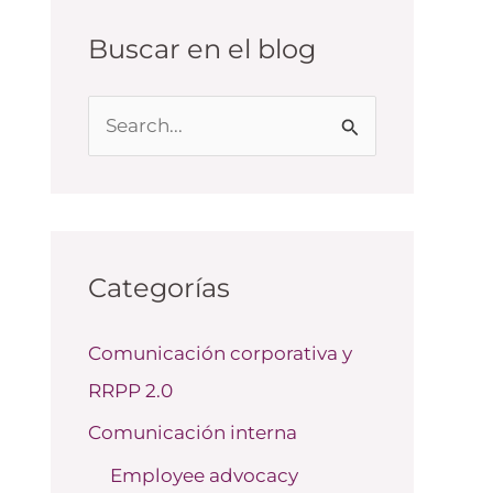
Buscar en el blog
B
u
s
c
a
Categorías
r
Comunicación corporativa y
p
RRPP 2.0
o
r
Comunicación interna
:
Employee advocacy