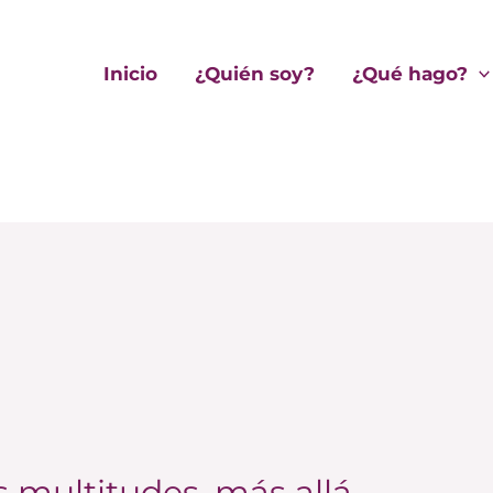
Inicio
¿Quién soy?
¿Qué hago?
s multitudes, más allá