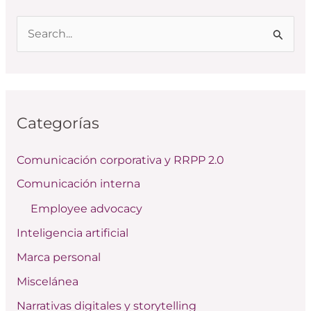
B
u
s
c
Categorías
a
r
Comunicación corporativa y RRPP 2.0
p
Comunicación interna
o
Employee advocacy
r
:
Inteligencia artificial
Marca personal
Miscelánea
Narrativas digitales y storytelling