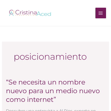
Ir
al
contenido
posicionamiento
“Se necesita un nombre
“Se
necesita
nuevo para un medio nuevo
un
como internet”
nombre
nuevo
Descubro una entrevista a Al Ries, experto en