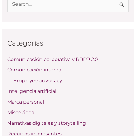
B
u
s
c
Categorías
a
r
Comunicación corporativa y RRPP 2.0
p
Comunicación interna
o
Employee advocacy
r
:
Inteligencia artificial
Marca personal
Miscelánea
Narrativas digitales y storytelling
Recursos interesantes