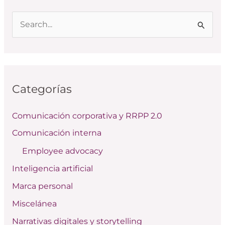
B
u
s
c
Categorías
a
r
Comunicación corporativa y RRPP 2.0
p
Comunicación interna
o
Employee advocacy
r
:
Inteligencia artificial
Marca personal
Miscelánea
Narrativas digitales y storytelling