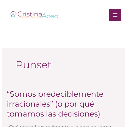
Ir
al
contenido
Punset
“Somos predeciblemente
“Somos
predeciblemente
irracionales” (o por qué
irracionales”
tomamos las decisiones)
(o
por
¿Qué nos influye realmente a la hora de tomar