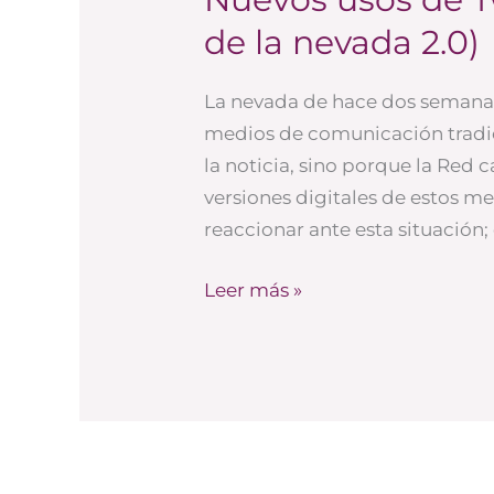
usos
de la nevada 2.0)
de
Twitter
La nevada de hace dos semanas
(la
medios de comunicación tradici
experiencia
la noticia, sino porque la Red c
de
versiones digitales de estos 
la
reaccionar ante esta situación
nevada
2.0)
Leer más »