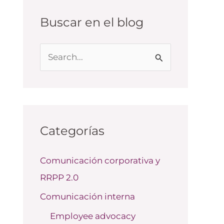
Buscar en el blog
B
u
s
c
a
Categorías
r
Comunicación corporativa y
p
RRPP 2.0
o
r
Comunicación interna
:
Employee advocacy